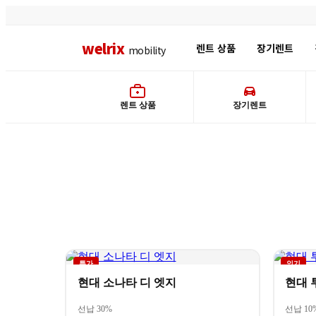
welrix
렌트 상품
장기렌트
mobility
‹
웰릭스모빌리티
신차부터 중고차까
렌트 상품
장기렌트
웰릭스 렌트 상품
내 상황에 맞는 최적의 차량을
합리적인 비용으로 만나보세요.
특가
인기
렌트 상품 보기 →
무료 상담 신청
현대 소나타 디 엣지
현대 
선납 30%
선납 10