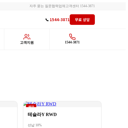
자주 묻는 질문
협력업체
고객센터 1544-3871
📞
1544-3871
무료 상담
›
1544-3871
고객지원
예약
테슬라Y RWD
선납 10%