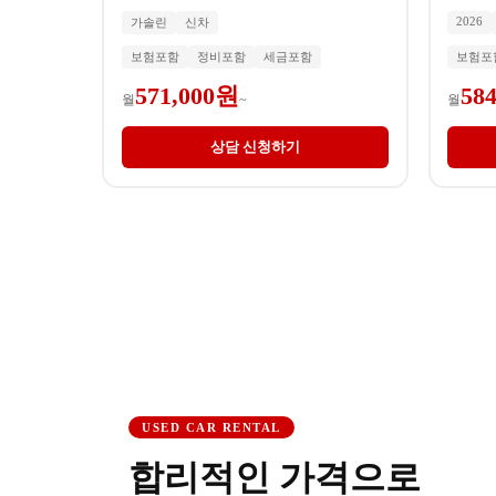
2026
가솔린
신차
보험포함
정비포함
세금포함
보험포
571,000원
58
월
~
월
상담 신청하기
USED CAR RENTAL
합리적인 가격으로