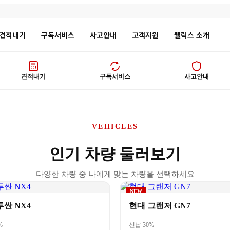
견적내기
구독서비스
사고안내
고객지원
웰릭스 소개
지
견적내기
구독서비스
사고안내
한눈에
VEHICLES
신차 장기렌트
중고차 렌트
인기 차량 둘러보기
초기비용 없이
소득만 있으면
신차를 내 차처럼
누구나 가능
다양한 차량 중 나에게 맞는 차량을 선택하세요
NEW
투싼 NX4
현대 그랜저 GN7
%
선납 30%